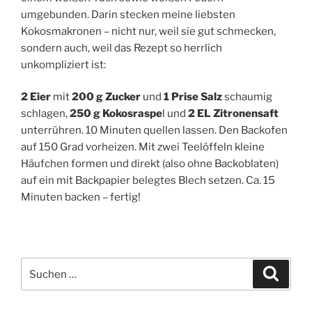
umgebunden. Darin stecken meine liebsten
Kokosmakronen – nicht nur, weil sie gut schmecken,
sondern auch, weil das Rezept so herrlich
unkompliziert ist:
2 Eier
mit
200 g Zucker
und
1 Prise Salz
schaumig
schlagen,
250 g Kokosraspe
l und
2 EL Zitronensaft
unterrühren. 10 Minuten quellen lassen. Den Backofen
auf 150 Grad vorheizen. Mit zwei Teelöffeln kleine
Häufchen formen und direkt (also ohne Backoblaten)
auf ein mit Backpapier belegtes Blech setzen. Ca. 15
Minuten backen – fertig!
Suchen
Suche
nach: