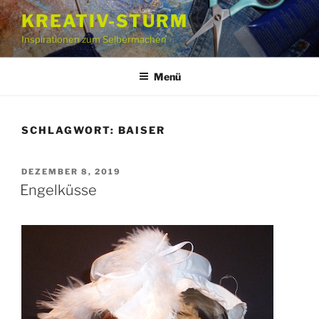
Zum
KREATIV-STURM
Inhalt
Inspirationen zum Selbermachen
springen
Menü
SCHLAGWORT:
BAISER
VERÖFFENTLICHT
DEZEMBER 8, 2019
AM
Engelküsse