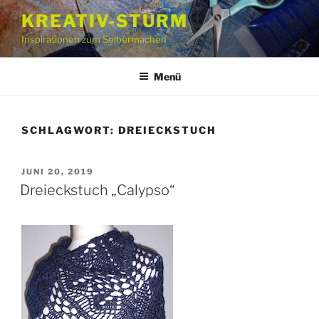
Zum
KREATIV-STURM
Inhalt
Inspirationen zum Selbermachen
springen
Menü
SCHLAGWORT:
DREIECKSTUCH
VERÖFFENTLICHT
JUNI 20, 2019
AM
Dreieckstuch „Calypso“