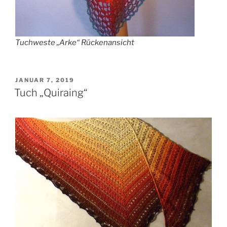
Tuchweste „Arke“ Rückenansicht
VERÖFFENTLICHT
JANUAR 7, 2019
AM
Tuch „Quiraing“