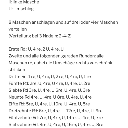
li: linke Masche
U: Umschlag
8 Maschen anschlagen und auf drei oder vier Maschen
verteilen
(Verteilung bei 3 Nadeln: 2-4-2)
Erste Rd.: U, 4 re, 2 U, 4 re, U
Zweite und alle folgenden geraden Runden: alle
Maschen re, dabei die Umschäge rechts verschränkt
stricken
Dritte Rd. 1 re, U, 4re, U, 2 re, U, 4re, U, 1 re
Fünfte Rd: 2re, U, 4re, U 4re, U, 4re, U, 2re
Siebte Rd 3re, U, 4re, U 6re, U, 4re, U, 3re
Neunte Rd 4re, U, 4re, U 8re, U, 4re, U, 4re
Elfte Rd: 5re, U, 4re, U, 10re, U, 4re, U, 5re
Dreizehnte Rd: 6re, U, 4re, U, 12re, U, 4re, U, 6re
Fünfzehnte Rd: 7re, U, 4re, U, 14re, U, 4re, U, 7re
Siebzehnte Rd: 8re, U, 4re, U, 16re, U, 4re, U, 8re