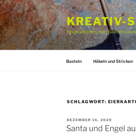
Zum
Inhalt
KREATIV-
springen
Inspirationen zum Selbermach
Basteln
Häkeln und Stricken
SCHLAGWORT:
EIERKART
VERÖFFENTLICHT
DEZEMBER 16, 2020
AM
Santa und Engel au