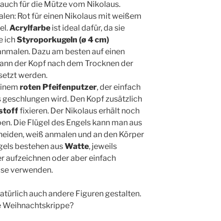
 auch für die Mütze vom Nikolaus.
len: Rot für einen Nikolaus mit weißem
el.
Acrylfarbe
ist ideal dafür, da sie
e ich
Styroporkugeln (ø 4 cm)
nmalen. Dazu am besten auf einen
kann der Kopf nach dem Trocknen der
setzt werden.
 einem
roten Pfeifenputzer
, der einfach
 geschlungen wird. Den Kopf zusätzlich
stoff
fixieren. Der Nikolaus erhält noch
ben. Die Flügel des Engels kann man aus
neiden, weiß anmalen und an den Körper
ngels bestehen aus
Watte
, jeweils
r aufzeichnen oder aber einfach
ase verwenden.
türlich auch andere Figuren gestalten.
te Weihnachtskrippe?