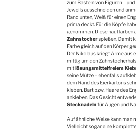
zum Basteln von Figuren – und
Jeweils ausschneiden und anma
Rand unten, Weiß für einen Eng
prima deckt. Für die Köpfe hab
genommen. Diese hautfarben a
Zahnstocher
spießen. Damit 
Farbe gleich auf den Körper ge
Der Nikolaus kriegt Arme aus
mittig um den Zahnstocherhals
mit
lösungsmittelfreiem Kleb
seine Mütze – ebenfalls aufkle
dem Rand des Eierkartons sch
kleben. Bart bzw. Haare des E
ankleben. Das Gesicht entwede
Stecknadeln
für Augen und N
Auf ähnliche Weise kann man na
Vielleicht sogar eine komplet