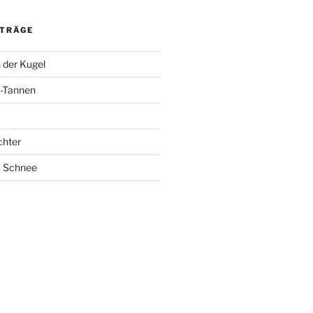
ITRÄGE
 der Kugel
-Tannen
chter
m Schnee