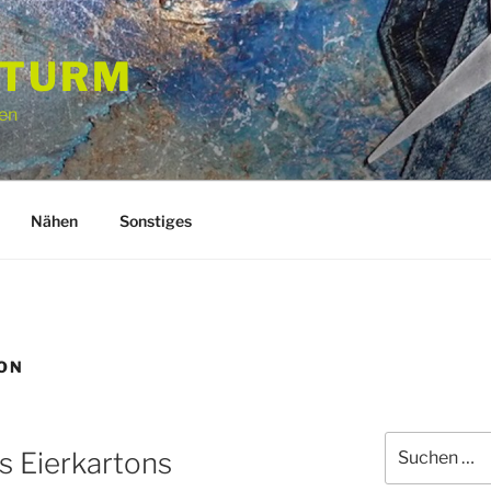
STURM
en
Nähen
Sonstiges
ON
Suchen
s Eierkartons
nach: