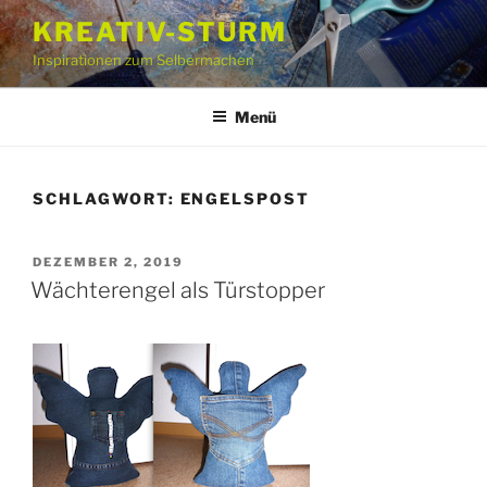
Zum
KREATIV-STURM
Inhalt
Inspirationen zum Selbermachen
springen
Menü
SCHLAGWORT:
ENGELSPOST
VERÖFFENTLICHT
DEZEMBER 2, 2019
AM
Wächterengel als Türstopper