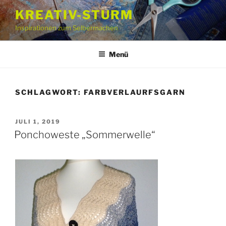
Zum
KREATIV-STURM
Inhalt
Inspirationen zum Selbermachen
springen
Menü
SCHLAGWORT:
FARBVERLAURFSGARN
VERÖFFENTLICHT
JULI 1, 2019
AM
Ponchoweste „Sommerwelle“