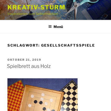
Zum
KREATIV-STURM
Inhalt
Inspirationen zum Selbermachen
springen
Menü
SCHLAGWORT:
GESELLSCHAFTSSPIELE
VERÖFFENTLICHT
OKTOBER 21, 2019
AM
Spielbrett aus Holz