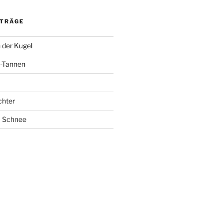
ITRÄGE
 der Kugel
-Tannen
chter
m Schnee