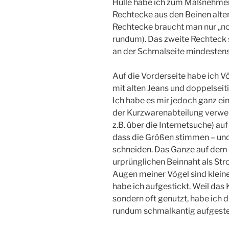
Hülle habe ich zum Maßnehme
Rechtecke aus den Beinen alter
Rechtecke braucht man nur „n
rundum). Das zweite Rechteck 
an der Schmalseite mindesten
Auf die Vorderseite habe ich V
mit alten Jeans und doppelseit
Ich habe es mir jedoch ganz ei
der Kurzwarenabteilung verwen
z.B. über die Internetsuche) au
dass die Größen stimmen – und
schneiden. Das Ganze auf dem J
urprünglichen Beinnaht als Str
Augen meiner Vögel sind klein
habe ich aufgestickt. Weil das K
sondern oft genutzt, habe ich 
rundum schmalkantig aufgestepp