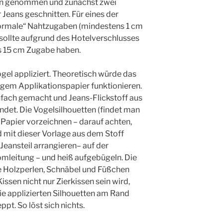
n genommen und zunächst zwei
 Jeans geschnitten. Für eines der
ormale“ Nahtzugaben (mindestens 1 cm
sollte aufgrund des Hotelverschlusses
s 15 cm Zugabe haben.
ögel appliziert. Theoretisch würde das
igem Applikationspapier funktionieren.
nfach gemacht und Jeans-Flickstoff aus
det. Die Vogelsilhouetten (findet man
f Papier vorzeichnen – darauf achten,
 mit dieser Vorlage aus dem Stoff
eansteil arrangieren– auf der
omleitung – und heiß aufgebügeln. Die
e Holzperlen, Schnäbel und Füßchen
issen nicht nur Zierkissen sein wird,
die applizierten Silhouetten am Rand
t. So löst sich nichts.