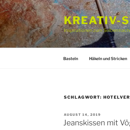
Zum
Inhalt
KREATIV-
springen
Inspirationen zum Selbermach
Basteln
Häkeln und Stricken
SCHLAGWORT:
HOTELVE
VERÖFFENTLICHT
AUGUST 14, 2019
AM
Jeanskissen mit Vö