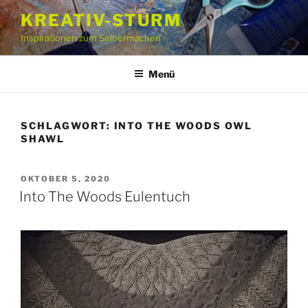
Zum
KREATIV-STURM
Inhalt
Inspirationen zum Selbermachen
springen
Menü
SCHLAGWORT:
INTO THE WOODS OWL
SHAWL
VERÖFFENTLICHT
OKTOBER 5, 2020
AM
Into The Woods Eulentuch