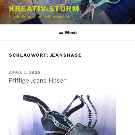
Zum
KREATIV-STURM
Inhalt
Inspirationen zum Selbermachen
springen
Menü
SCHLAGWORT:
JEANSHASE
VERÖFFENTLICHT
APRIL 1, 2020
AM
Pfiffige Jeans-Hasen