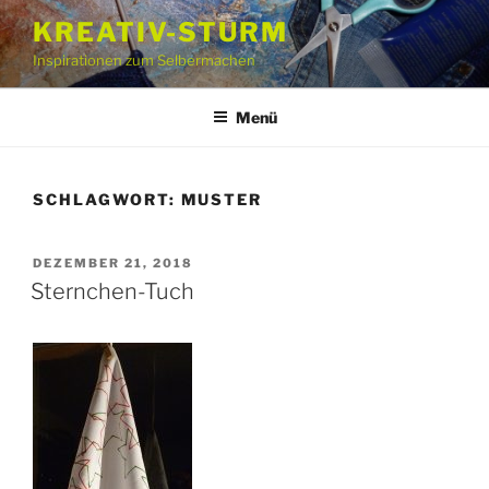
Zum
KREATIV-STURM
Inhalt
Inspirationen zum Selbermachen
springen
Menü
SCHLAGWORT:
MUSTER
VERÖFFENTLICHT
DEZEMBER 21, 2018
AM
Sternchen-Tuch