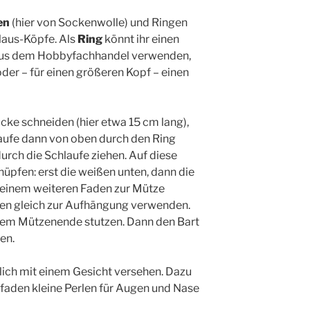
en
(hier von Sockenwolle) und Ringen
laus-Köpfe. Als
Ring
könnt ihr einen
us dem Hobbyfachhandel verwenden,
oder – für einen größeren Kopf – einen
ke schneiden (hier etwa 15 cm lang),
laufe dann von oben durch den Ring
urch die Schlaufe ziehen. Auf diese
nüpfen: erst die weißen unten, dann die
t einem weiteren Faden zur Mütze
n gleich zur Aufhängung verwenden.
dem Mützenende stutzen. Dann den Bart
en.
lich mit einem Gesicht versehen. Dazu
faden kleine Perlen für Augen und Nase