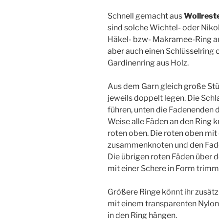
Schnell gemacht aus
Wollrest
sind solche Wichtel- oder Niko
Häkel- bzw- Makramee-Ring a
aber auch einen Schlüsselring 
Gardinenring aus Holz.
Aus dem Garn gleich große Stüc
jeweils doppelt legen. Die Sch
führen, unten die Fadenenden d
Weise alle Fäden an den Ring k
roten oben. Die roten oben mi
zusammenknoten und den Fade
Die übrigen roten Fäden über 
mit einer Schere in Form trimm
Größere Ringe könnt ihr zusätz
mit einem transparenten Nylon
in den Ring hängen.