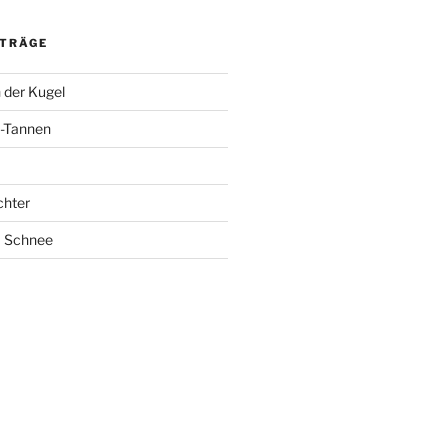
ITRÄGE
 der Kugel
-Tannen
chter
m Schnee