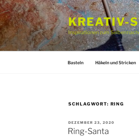
Zum
Inhalt
KREATIV-
springen
Inspirationen zum Selbermach
Basteln
Häkeln und Stricken
SCHLAGWORT:
RING
VERÖFFENTLICHT
DEZEMBER 23, 2020
AM
Ring-Santa