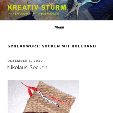
Zum
KREATIV-STURM
Inhalt
Inspirationen zum Selbermachen
springen
Menü
SCHLAGWORT:
SOCKEN MIT ROLLRAND
VERÖFFENTLICHT
DEZEMBER 6, 2020
AM
Nikolaus-Socken