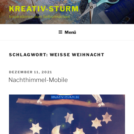
Zum
KREATIV-STURM
Inhalt
Inspirationen zum Selbermachen
springen
Menü
SCHLAGWORT:
WEISSE WEIHNACHT
VERÖFFENTLICHT
DEZEMBER 11, 2021
AM
Nachthimmel-Mobile