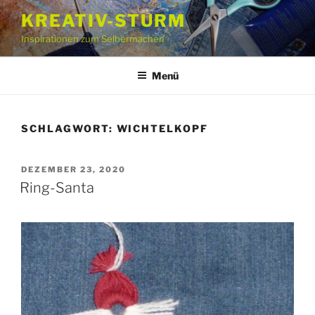
Zum
KREATIV-STURM
Inhalt
Inspirationen zum Selbermachen
springen
Menü
SCHLAGWORT:
WICHTELKOPF
VERÖFFENTLICHT
DEZEMBER 23, 2020
AM
Ring-Santa