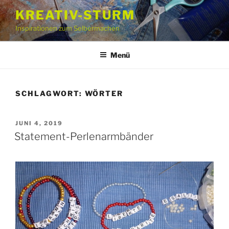
Zum
KREATIV-STURM
Inhalt
Inspirationen zum Selbermachen
springen
Menü
SCHLAGWORT:
WÖRTER
VERÖFFENTLICHT
JUNI 4, 2019
AM
Statement-Perlenarmbänder