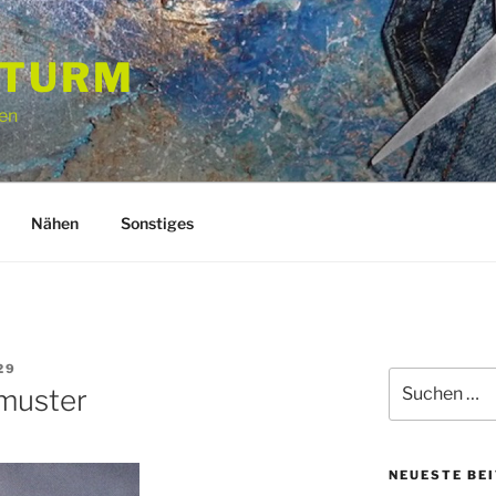
STURM
en
Nähen
Sonstiges
29
Suchen
muster
nach:
NEUESTE BE