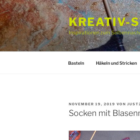
Zum
Inhalt
KREATIV-
springen
Inspirationen zum Selbermach
Basteln
Häkeln und Stricken
VERÖFFENTLICHT
NOVEMBER 19, 2019
VON
JUST
AM
Socken mit Blasen