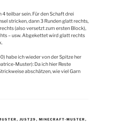
 teilbar sein. Für den Schaft drei
hsel stricken, dann 3 Runden glatt rechts,
 rechts (also versetzt zum ersten Block),
hts – usw. Abgekettet wird glatt rechts
k.
0) habe ich wieder von der Spitze her
atrice-Muster): Da ich hier Reste
Strickweise abschätzen, wie viel Garn
MUSTER
,
JUST29
,
MINECRAFT-MUSTER
,