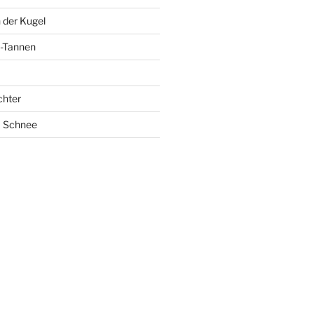
 der Kugel
-Tannen
chter
m Schnee