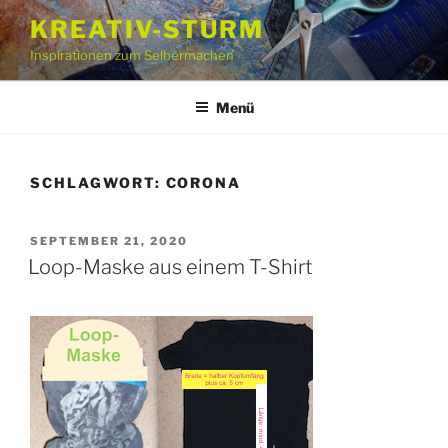
Zum
KREATIV-STURM
Inhalt
Inspirationen zum Selbermachen
springen
Menü
SCHLAGWORT:
CORONA
VERÖFFENTLICHT
SEPTEMBER 21, 2020
AM
Loop-Maske aus einem T-Shirt