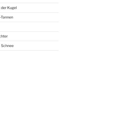
 der Kugel
-Tannen
chter
m Schnee