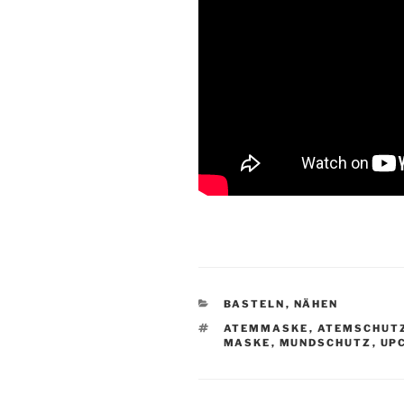
KATEGORIEN
BASTELN
,
NÄHEN
SCHLAGWÖRTER
ATEMMASKE
,
ATEMSCHUT
MASKE
,
MUNDSCHUTZ
,
UP