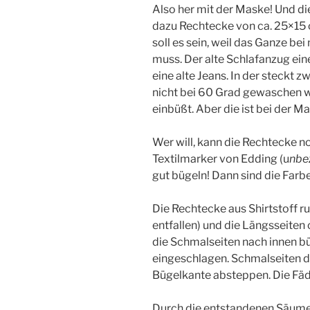
Also her mit der Maske! Und die
dazu Rechtecke von ca. 25×15 
soll es sein, weil das Ganze 
muss. Der alte Schlafanzug eine
eine alte Jeans. In der steckt
nicht bei 60 Grad gewaschen we
einbüßt. Aber die ist bei der M
Wer will, kann die Rechtecke n
Textilmarker von Edding (u
nbe
gut bügeln! Dann sind die Farb
Die Rechtecke aus Shirtstoff 
entfallen) und die Längsseiten
die Schmalseiten nach innen büg
eingeschlagen. Schmalseiten d
Bügelkante absteppen. Die Fäd
Durch die entstandenen Säume w