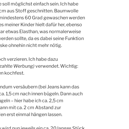
 soll möglichst einfach sein. Ich habe
cm aus Stoff geschnitten. Baumwolle
bei mindestens 60 Grad gewaschen werden
s meiner Kinder hielt dafür her, ebenso
 zwar etwas Elasthan, was normalerweise
rden sollte, da es dabei seine Funktion
aske ohnehin nicht mehr nötig.
och verzieren. Ich habe dazu
zahlte Werbung)
verwendet. Wichtig:
en kochfest.
rundum versäubern (bei Jeans kann das
 ca. 1,5 cm nach innen bügeln. Dann auch
eln – hier habe ich ca. 2,5 cm
ann mit ca. 2 cm Abstand zur
en erst einmal hängen lassen.
ird nun jeweils ein ca. 20 langes Stück