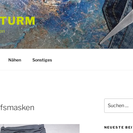
STURM
en
Nähen
Sonstiges
Suchen
lfsmasken
nach:
NEUESTE BE