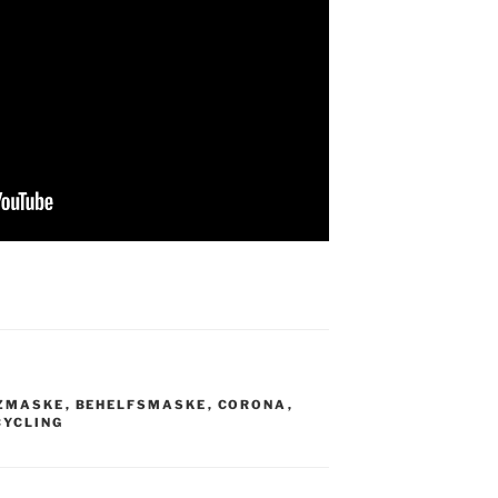
ZMASKE
,
BEHELFSMASKE
,
CORONA
,
CYCLING