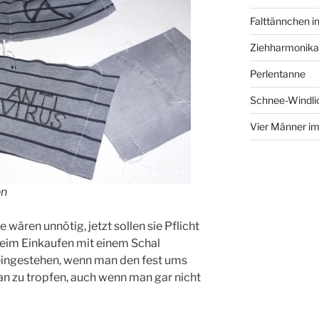
Falttännchen in
Ziehharmonika
Perlentanne
Schnee-Windli
Vier Männer i
en
ie wären unnötig, jetzt sollen sie Pflicht
beim Einkaufen mit einem Schal
 eingestehen, wenn man den fest ums
 an zu tropfen, auch wenn man gar nicht