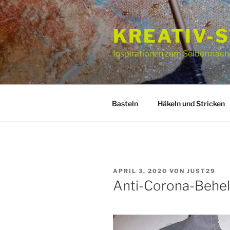
Zum
Inhalt
KREATIV-
springen
Inspirationen zum Selbermach
Basteln
Häkeln und Stricken
VERÖFFENTLICHT
APRIL 3, 2020
VON
JUST29
AM
Anti-Corona-Behe