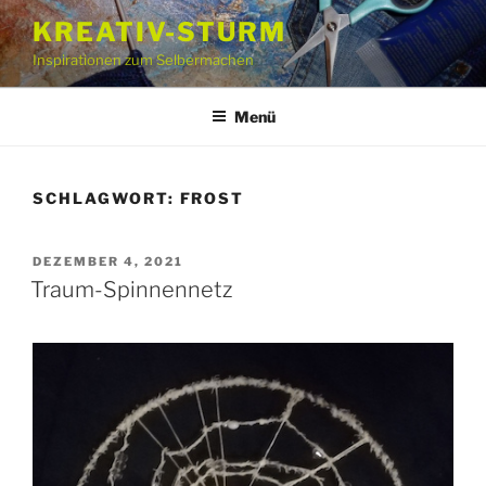
Zum
KREATIV-STURM
Inhalt
Inspirationen zum Selbermachen
springen
Menü
SCHLAGWORT:
FROST
VERÖFFENTLICHT
DEZEMBER 4, 2021
AM
Traum-Spinnennetz