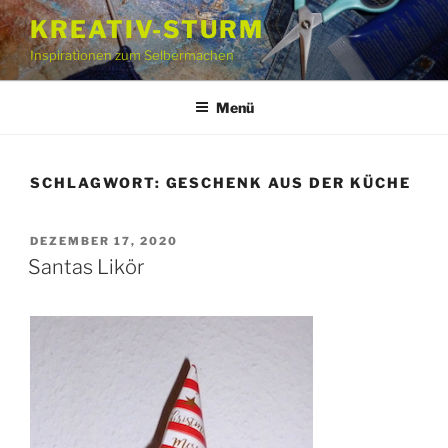
Zum
KREATIV-STURM
Inhalt
Inspirationen zum Selbermachen
springen
Menü
SCHLAGWORT:
GESCHENK AUS DER KÜCHE
VERÖFFENTLICHT
DEZEMBER 17, 2020
AM
Santas Likör