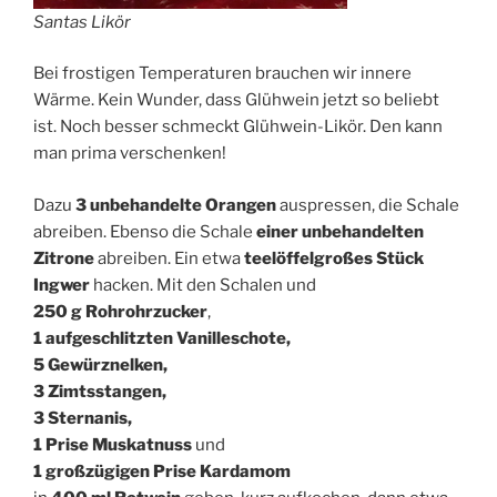
Santas Likör
Bei frostigen Temperaturen brauchen wir innere
Wärme. Kein Wunder, dass Glühwein jetzt so beliebt
ist. Noch besser schmeckt Glühwein-Likör. Den kann
man prima verschenken!
Dazu
3 unbehandelte Orangen
auspressen, die Schale
abreiben. Ebenso die Schale
einer unbehandelten
Zitrone
abreiben. Ein etwa
teelöffelgroßes Stück
Ingwer
hacken. Mit den Schalen und
250 g Rohrohrzucker
,
1 aufgeschlitzten Vanilleschote,
5 Gewürznelken,
3 Zimtsstangen,
3 Sternanis,
1 Prise Muskatnuss
und
1 großzügigen Prise Kardamom