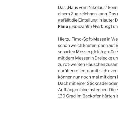
Das „Haus vom Nikolaus“ kennt 
einem Zug zeichnen kann. Das m
gefällt die Einteilung in lauter 
Fimo
(unbezahlte Werbung)
um
Hierzu Fimo-Soft-Masse in Weiß
schön weich kneten, dann auf 
scharfen Messer gleich große 
mit dem Messer in Dreiecke unt
zu rot-weißen Häuschen zusam
darüber rollen, damit sich eve
können nun noch mal mit dem 
Dach mit einer Sticknadel ode
Aufhängen hineinstechen. Die
130 Grad im Backofen härten l