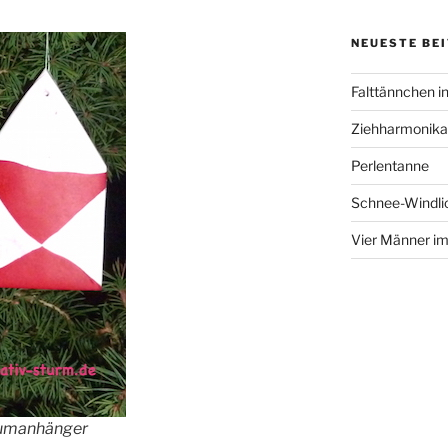
NEUESTE BE
Falttännchen in
Ziehharmonika
Perlentanne
Schnee-Windli
Vier Männer i
aumanhänger