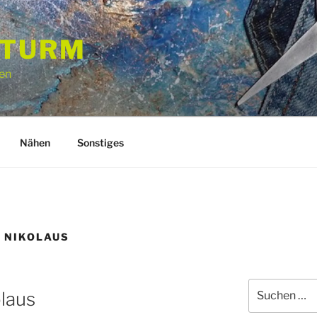
STURM
en
Nähen
Sonstiges
 NIKOLAUS
Suchen
laus
nach: