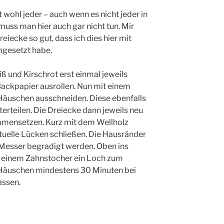
wohl jeder – auch wenn es nicht jeder in
uss man hier auch gar nicht tun. Mir
Dreiecke so gut, dass ich dies hier mit
gesetzt habe.
 und Kirschrot erst einmal jeweils
Backpapier ausrollen. Nun mit einem
Häuschen ausschneiden. Diese ebenfalls
erteilen. Die Dreiecke dann jeweils neu
mensetzen. Kurz mit dem Wellholz
ntuelle Lücken schließen. Die Hausränder
Messer begradigt werden. Oben ins
r einem Zahnstocher ein Loch zum
 Häuschen mindestens 30 Minuten bei
assen.