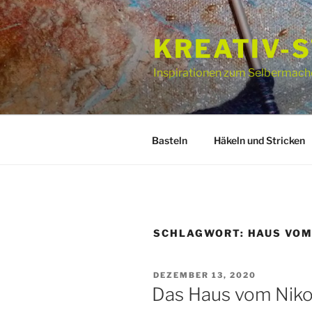
Zum
Inhalt
KREATIV-
springen
Inspirationen zum Selbermach
Basteln
Häkeln und Stricken
SCHLAGWORT:
HAUS VOM
VERÖFFENTLICHT
DEZEMBER 13, 2020
AM
Das Haus vom Niko