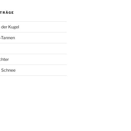
ITRÄGE
 der Kugel
-Tannen
chter
m Schnee