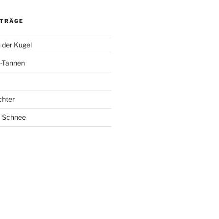
ITRÄGE
 der Kugel
-Tannen
chter
m Schnee