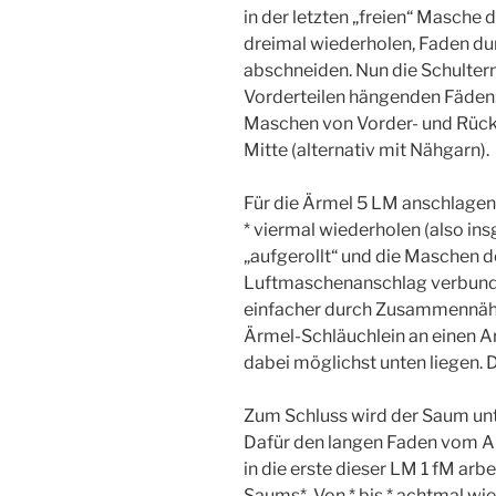
in der letzten „freien“ Masche d
dreimal wiederholen, Faden du
abschneiden. Nun die Schulter
Vorderteilen hängenden Fäden:
Maschen von Vorder- und Rückt
Mitte (alternativ mit Nähgarn).
Für die Ärmel 5 LM anschlagen, 
* viermal wiederholen (also in
„aufgerollt“ und die Maschen d
Luftmaschenanschlag verbund
einfacher durch Zusammennähe
Ärmel-Schläuchlein an einen Ar
dabei möglichst unten liegen. 
Zum Schluss wird der Saum unt
Dafür den langen Faden vom A
in die erste dieser LM 1 fM arb
Saums*. Von * bis * achtmal wi