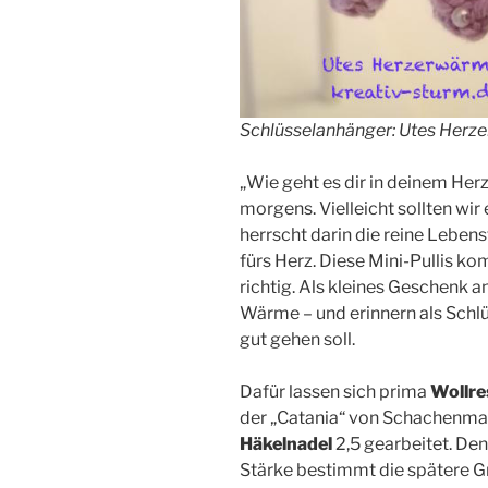
Schlüsselanhänger: Utes Herz
„Wie geht es dir in deinem Her
morgens. Vielleicht sollten wir
herrscht darin die reine Leben
fürs Herz. Diese Mini-Pullis k
richtig. Als kleines Geschenk a
Wärme – und erinnern als Schl
gut gehen soll.
Dafür lassen sich prima
Wollre
der „Catania“ von Schachenm
Häkelnadel
2,5 gearbeitet. Denk
Stärke bestimmt die spätere G