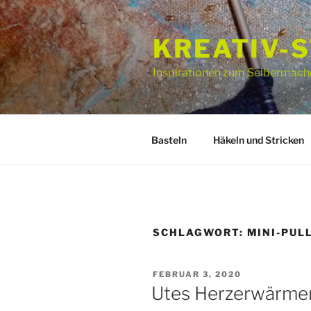
Zum
Inhalt
KREATIV-
springen
Inspirationen zum Selbermach
Basteln
Häkeln und Stricken
SCHLAGWORT:
MINI-PUL
VERÖFFENTLICHT
FEBRUAR 3, 2020
AM
Utes Herzerwärme