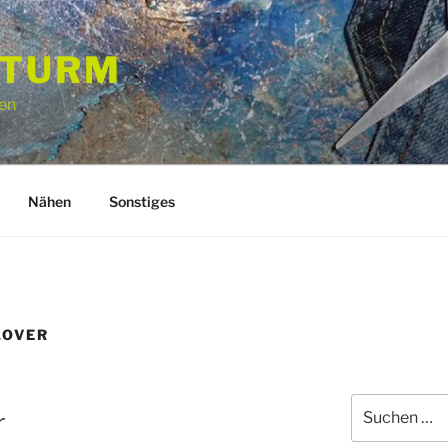
STURM
en
Nähen
Sonstiges
LOVER
Suchen
r
nach: