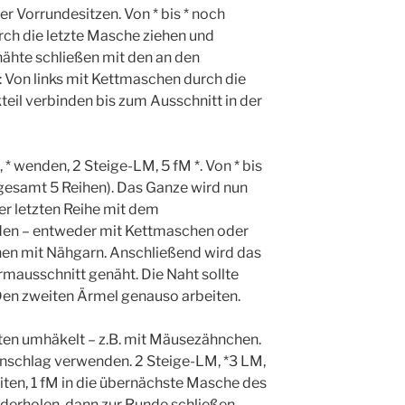
er Vorrundesitzen. Von * bis * noch
rch die letzte Masche ziehen und
nähte schließen mit den an den
 Von links mit Kettmaschen durch die
eil verbinden bis zum Ausschnitt in der
* wenden, 2 Steige-LM, 5 fM *. Von * bis
sgesamt 5 Reihen). Das Ganze wird nun
er letzten Reihe mit dem
en – entweder mit Kettmaschen oder
n mit Nähgarn. Anschließend wird das
mausschnitt genäht. Die Naht sollte
Den zweiten Ärmel genauso arbeiten.
en umhäkelt – z.B. mit Mäusezähnchen.
nschlag verwenden. 2 Steige-LM, *3 LM,
eiten, 1 fM in die übernächste Masche des
ederholen, dann zur Runde schließen.