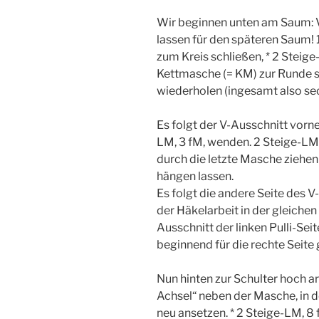
Wir beginnen unten am Saum: 
lassen für den späteren Saum!
zum Kreis schließen, * 2 Steige
Kettmasche (= KM) zur Runde sc
wiederholen (ingesamt also se
Es folgt der V-Ausschnitt vorn
LM, 3 fM, wenden. 2 Steige-LM,
durch die letzte Masche ziehe
hängen lassen.
Es folgt die andere Seite des V
der Häkelarbeit in der gleichen
Ausschnitt der linken Pulli-Seit
beginnend für die rechte Seite
Nun hinten zur Schulter hoch a
Achsel“ neben der Masche, in de
neu ansetzen. * 2 Steige-LM, 8