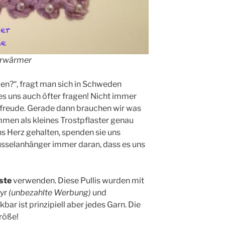
erwärmer
zen?“, fragt man sich in Schweden
 es uns auch öfter fragen! Nicht immer
sfreude. Gerade dann brauchen wir was
ommen als kleines Trostpflaster genau
ns Herz gehalten, spenden sie uns
üsselanhänger immer daran, dass es uns
ste
verwenden. Diese Pullis wurden mit
ayr
(unbezahlte Werbung)
und
bar ist prinzipiell aber jedes Garn. Die
röße!