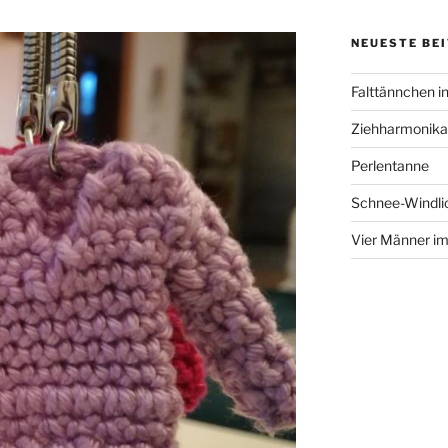
NEUESTE BE
Falttännchen in
Ziehharmonika
Perlentanne
Schnee-Windli
Vier Männer i