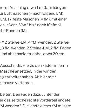
Vorm Anschlag etwa 1 m Garn hängen
 18 Luftmaschen (= nachfolgend LM)
-LM, 17 feste Maschen (= fM), mit einer
hließen *. Von * bis * noch fünfmal
chs Runden fM).
e:
*
2 Steige-LM, 4 fM, wenden. 2 Steige-
 3 fM, wenden. 2 Steige-LM, 2 fM. Faden
n und abschneiden, dabei etwa 20 cm
-Ausschnitts. Hierzu den Faden innen in
 Masche ansetzen, in der wir den
e gearbeitet haben. Ab hier mit *
 genauso verfahren.
rbeiten: Den Faden dazu „unter der
r das seitliche rechte Vorderteil endete,
 fM wenden *. Die letzte dieser fM müsste