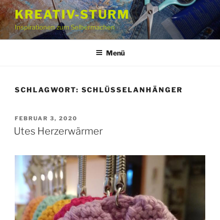
Zum
KREATIV-STURM
Inhalt
Inspirationen zum Selbermachen
springen
Menü
SCHLAGWORT:
SCHLÜSSELANHÄNGER
VERÖFFENTLICHT
FEBRUAR 3, 2020
AM
Utes Herzerwärmer