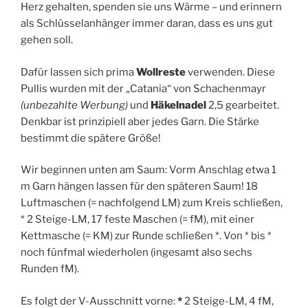
Herz gehalten, spenden sie uns Wärme – und erinnern
als Schlüsselanhänger immer daran, dass es uns gut
gehen soll.
Dafür lassen sich prima
Wollreste
verwenden. Diese
Pullis wurden mit der „Catania“ von Schachenmayr
(unbezahlte Werbung)
und
Häkelnadel
2,5 gearbeitet.
Denkbar ist prinzipiell aber jedes Garn. Die Stärke
bestimmt die spätere Größe!
Wir beginnen unten am Saum: Vorm Anschlag etwa 1
m Garn hängen lassen für den späteren Saum! 18
Luftmaschen (= nachfolgend LM) zum Kreis schließen,
* 2 Steige-LM, 17 feste Maschen (= fM), mit einer
Kettmasche (= KM) zur Runde schließen *. Von * bis *
noch fünfmal wiederholen (ingesamt also sechs
Runden fM).
Es folgt der V-Ausschnitt vorne:
*
2 Steige-LM, 4 fM,