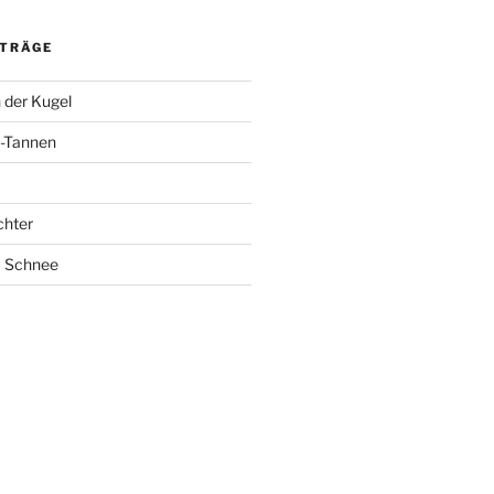
ITRÄGE
 der Kugel
-Tannen
chter
m Schnee