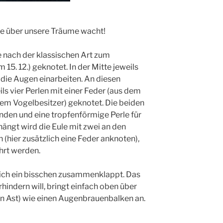
e über unsere Träume wacht!
e nach der klassischen Art zum
15. 12.) geknotet. In der Mitte jeweils
 die Augen einarbeiten. An diesen
ls vier Perlen mit einer Feder (aus dem
m Vogelbesitzer) geknotet. Die beiden
en und eine tropfenförmige Perle für
ängt wird die Eule mit zwei an den
(hier zusätzlich eine Feder anknoten),
ührt werden.
itlich ein bisschen zusammenklappt. Das
rhindern will, bringt einfach oben über
en Ast) wie einen Augenbrauenbalken an.