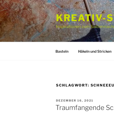
Zum
Inhalt
KREATIV-
springen
Inspirationen zum Selbermach
Basteln
Häkeln und Stricken
SCHLAGWORT:
SCHNEEE
VERÖFFENTLICHT
DEZEMBER 16, 2021
AM
Traumfangende Sc