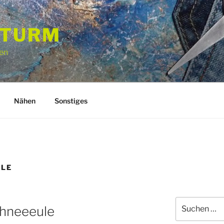
STURM
en
Nähen
Sonstiges
ULE
Suchen
hneeeule
nach: