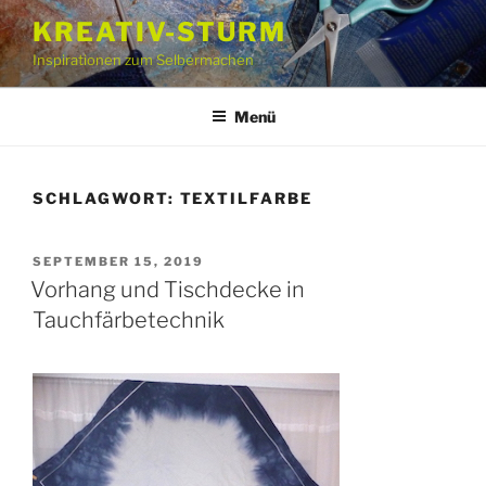
Zum
KREATIV-STURM
Inhalt
Inspirationen zum Selbermachen
springen
Menü
SCHLAGWORT:
TEXTILFARBE
VERÖFFENTLICHT
SEPTEMBER 15, 2019
AM
Vorhang und Tischdecke in
Tauchfärbetechnik