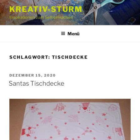
Zum
KREATIV-STURM
Inhalt
Inspirationen zum Selbermachen
springen
Menü
SCHLAGWORT:
TISCHDECKE
VERÖFFENTLICHT
DEZEMBER 15, 2020
AM
Santas Tischdecke