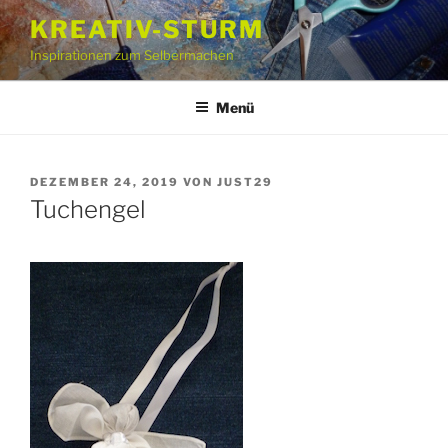
Zum
KREATIV-STURM
Inhalt
Inspirationen zum Selbermachen
springen
Menü
VERÖFFENTLICHT
DEZEMBER 24, 2019
VON
JUST29
AM
Tuchengel