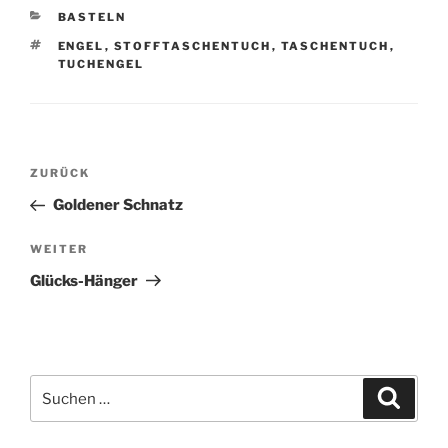
KATEGORIEN
BASTELN
SCHLAGWÖRTER
ENGEL
,
STOFFTASCHENTUCH
,
TASCHENTUCH
,
TUCHENGEL
Beitragsnavigation
Vorheriger
ZURÜCK
Beitrag
Goldener Schnatz
Nächster
WEITER
Beitrag
Glücks-Hänger
Suchen
Suche
nach: