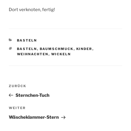
Dort verknoten, fertig!
KATEGORIEN
BASTELN
SCHLAGWÖRTER
BASTELN
,
BAUMSCHMUCK
,
KINDER
,
WEIHNACHTEN
,
WICKELN
Beitragsnavigation
Vorheriger
ZURÜCK
Beitrag
Sternchen-Tuch
Nächster
WEITER
Beitrag
Wäscheklammer-Stern