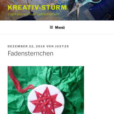
Zum
KREATIV-STURM
Inhalt
Inspirationen zum Selbermachen
springen
Menü
VERÖFFENTLICHT
DEZEMBER 22, 2018
VON
JUST29
AM
Fadensternchen