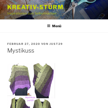
Zum
KREATIV-STURM
Inhalt
Inspirationen zum Selbermachen
springen
Menü
VERÖFFENTLICHT
FEBRUAR 27, 2020
VON
JUST29
AM
Mystikuss