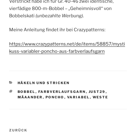
Verstrickt habe ich für Gr. 40-46 zwei identische,
vierfädige 800-m-Bobbel – „Geheimnisvoll“ von
Bobbelskati
(unbezahlte Werbung)
.
Meine Anleitung findet ihr bei Crazypatterns:
https://www.crazypatterns.net/de/items/58857/mysti
kuss-variabler-poncho-aus-farbverlaufsgarn
KATEGORIEN
HÄKELN UND STRICKEN
SCHLAGWÖRTER
BOBBEL
,
FARBVERLAUFSGARN
,
JUST29
,
MÄAANDER
,
PONCHO
,
VARIABEL
,
WESTE
Beitragsnavigation
Vorheriger
ZURÜCK