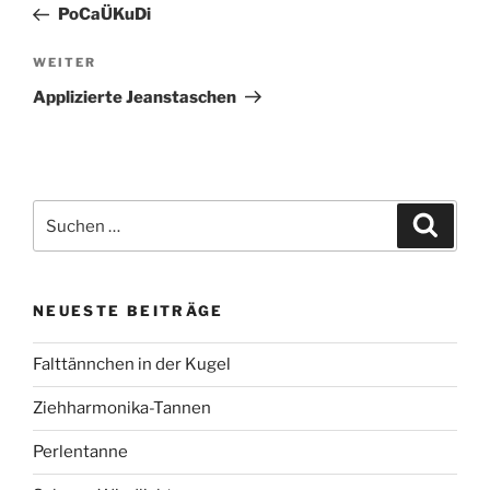
Beitrag
PoCaÜKuDi
Nächster
WEITER
Beitrag
Applizierte Jeanstaschen
Suchen
Suche
nach:
NEUESTE BEITRÄGE
Falttännchen in der Kugel
Ziehharmonika-Tannen
Perlentanne