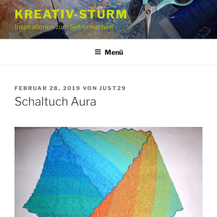
Zum
KREATIV-STURM
Inhalt
Inspirationen zum Selbermachen
springen
Menü
VERÖFFENTLICHT
FEBRUAR 28, 2019
VON
JUST29
AM
Schaltuch Aura