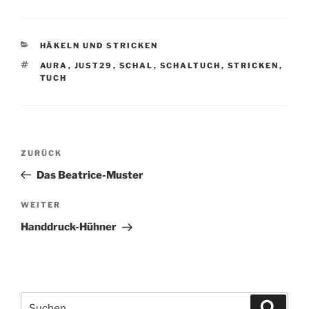
KATEGORIEN
HÄKELN UND STRICKEN
SCHLAGWÖRTER
AURA
,
JUST29
,
SCHAL
,
SCHALTUCH
,
STRICKEN
,
TUCH
Beitragsnavigation
Vorheriger
ZURÜCK
Beitrag
Das Beatrice-Muster
Nächster
WEITER
Beitrag
Handdruck-Hühner
Suchen
Suche