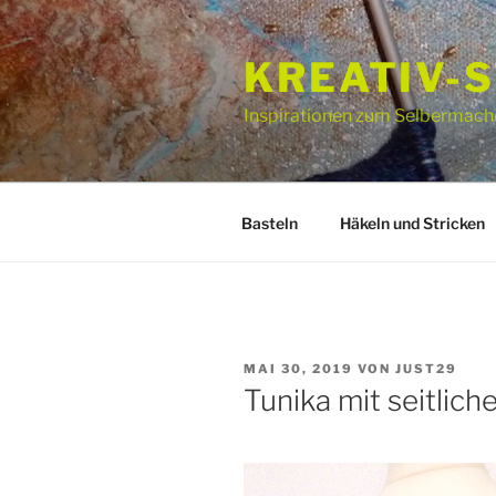
Zum
Inhalt
KREATIV-
springen
Inspirationen zum Selbermach
Basteln
Häkeln und Stricken
VERÖFFENTLICHT
MAI 30, 2019
VON
JUST29
AM
Tunika mit seitlich