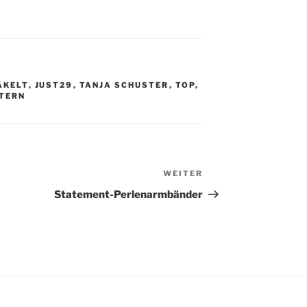
ÄKELT
,
JUST29
,
TANJA SCHUSTER
,
TOP
,
STERN
WEITER
Nächster
Beitrag
Statement-Perlenarmbänder