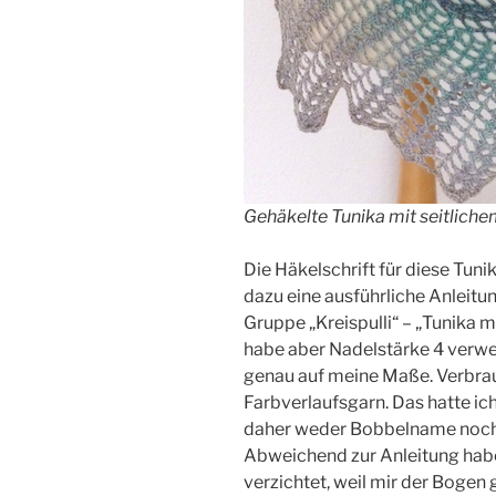
Gehäkelte Tunika mit seitliche
Die Häkelschrift für diese Tunik
dazu eine ausführliche Anleitung
Gruppe „Kreispulli“ – „Tunika mi
habe aber Nadelstärke 4 verwe
genau auf meine Maße. Verbrau
Farbverlaufsgarn. Das hatte ic
daher weder Bobbelname noch
Abweichend zur Anleitung habe 
verzichtet, weil mir der Bogen g