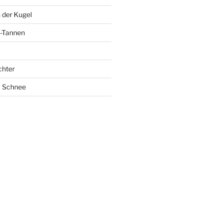
 der Kugel
-Tannen
chter
m Schnee