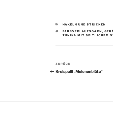
KATEGORIEN
HÄKELN UND STRICKEN
SCHLAGWÖRTER
FARBVERLAUFSGARN
,
GEH
TUNIKA MIT SEITLICHEM 
Beitragsnavigation
Vorheriger
ZURÜCK
Beitrag
Kreispulli „Melonenblüte“