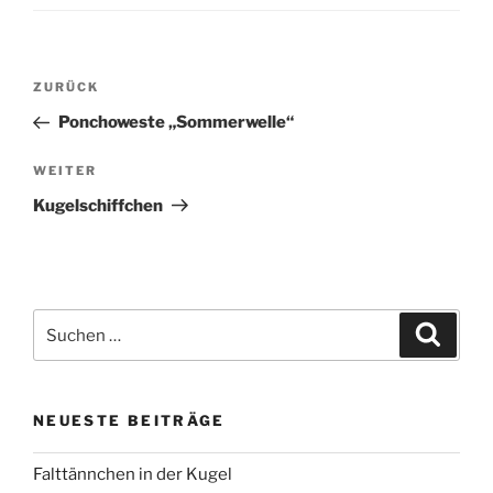
Beitragsnavigation
Vorheriger
ZURÜCK
Beitrag
Ponchoweste „Sommerwelle“
Nächster
WEITER
Beitrag
Kugelschiffchen
Suchen
Suche
nach:
NEUESTE BEITRÄGE
Falttännchen in der Kugel