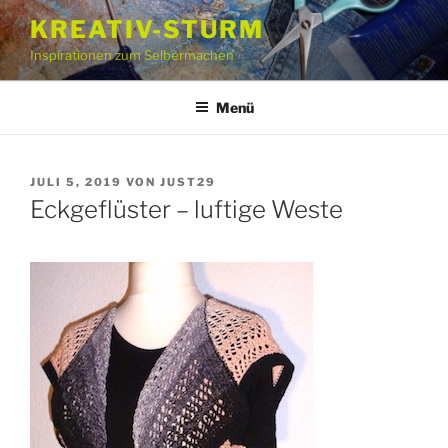
Zum
KREATIV-STURM
Inhalt
Inspirationen zum Selbermachen
springen
Menü
VERÖFFENTLICHT
JULI 5, 2019
VON
JUST29
AM
Eckgeflüster – luftige Weste