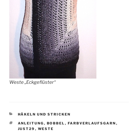
Weste „Eckgeflüster“
KATEGORIEN
HÄKELN UND STRICKEN
SCHLAGWÖRTER
ANLEITUNG
,
BOBBEL
,
FARBVERLAUFSGARN
,
JUST29
,
WESTE