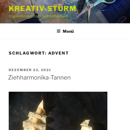
Zum
KREATIV-STURM
Inhalt
Inspirationen zum Selbermachen
springen
Menü
SCHLAGWORT:
ADVENT
VERÖFFENTLICHT
DEZEMBER 23, 2021
AM
Ziehharmonika-Tannen