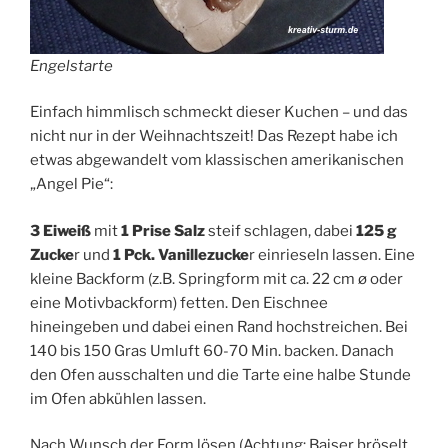
Engelstarte
Einfach himmlisch schmeckt dieser Kuchen – und das
nicht nur in der Weihnachtszeit! Das Rezept habe ich
etwas abgewandelt vom klassischen amerikanischen
„Angel Pie“:
3 Eiweiß
mit
1 Prise Salz
steif schlagen, dabei
125 g
Zucke
r und
1 Pck. Vanillezucke
r einrieseln lassen. Eine
kleine Backform (z.B. Springform mit ca. 22 cm ø oder
eine Motivbackform) fetten. Den Eischnee
hineingeben und dabei einen Rand hochstreichen. Bei
140 bis 150 Gras Umluft 60-70 Min. backen. Danach
den Ofen ausschalten und die Tarte eine halbe Stunde
im Ofen abkühlen lassen.
Nach Wunsch der Form lösen (Achtung: Baiser bröselt