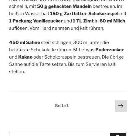
schnell!), mit
50 g gehackten Mandeln
bestreuen. Im
heißen Wasserbad
150 g Zartbitter-Schokoraspel
mit
1 Packung Vanillezucker
und
1 TL Zimt
in
60 ml Milch
auflösen. Vom Herd nehmen und kalt rühren.
450 ml Sahne
steif schlagen, 300 ml unter die
halbfeste Schokolade rühren. Mit etwas
Puderzucker
und
Kakao
oder Schokoraspeln bestreuen. Die übrige
Sahne auf die Tarte setzen. Bis zum Servieren kalt
stellen.
Seitennummerierung
Näch
Seite
1
Seit
der
Beiträge
Suchen