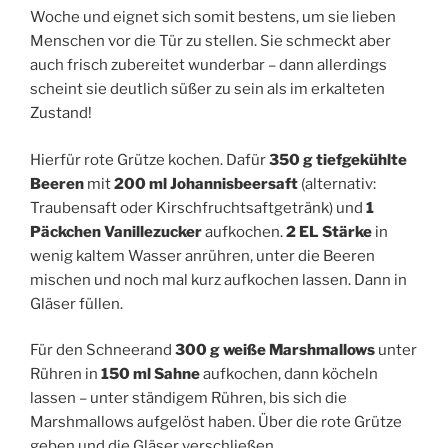
Woche und eignet sich somit bestens, um sie lieben
Menschen vor die Tür zu stellen. Sie schmeckt aber
auch frisch zubereitet wunderbar – dann allerdings
scheint sie deutlich süßer zu sein als im erkalteten
Zustand!
Hierfür rote Grütze kochen. Dafür
350 g tiefgekühlte
Beeren
mit
200 ml Johannisbeersaft
(alternativ:
Traubensaft oder Kirschfruchtsaftgetränk) und
1
Päckchen Vanillezucker
aufkochen.
2 EL Stärke
in
wenig kaltem Wasser anrühren, unter die Beeren
mischen und noch mal kurz aufkochen lassen. Dann in
Gläser füllen.
Für den Schneerand
300 g weiße Marshmallows
unter
Rühren in
150 ml Sahne
aufkochen, dann köcheln
lassen – unter ständigem Rühren, bis sich die
Marshmallows aufgelöst haben. Über die rote Grütze
geben und die Gläser verschließen.