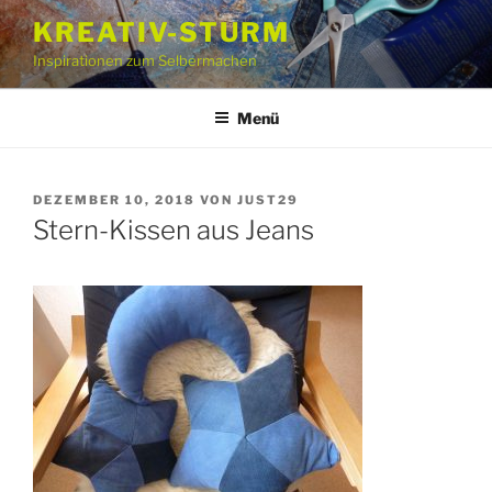
Zum
KREATIV-STURM
Inhalt
Inspirationen zum Selbermachen
springen
Menü
VERÖFFENTLICHT
DEZEMBER 10, 2018
VON
JUST29
AM
Stern-Kissen aus Jeans