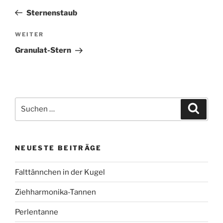
Beitrag
Sternenstaub
Nächster
WEITER
Beitrag
Granulat-Stern
Suchen
Suche
nach:
NEUESTE BEITRÄGE
Falttännchen in der Kugel
Ziehharmonika-Tannen
Perlentanne